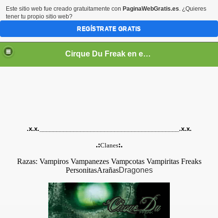
Este sitio web fue creado gratuitamente con
PaginaWebGratis.es
. ¿Quieres
tener tu propio sitio web?
REGÍSTRATE GRATIS
Cirque Du Freak en español
.x.x._________________________________________.x.x.
.:
:.
Clanes
Razas:
Vampiros
Vampanezes
Vampcotas
Vampiritas
Freaks
Personitas
Arañas
Dragones