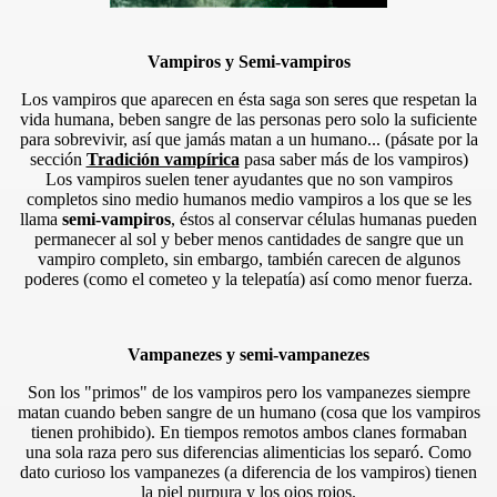
Vampiros y
Semi-vampiros
Los vampiros que aparecen en ésta saga son seres que respetan la
vida humana, beben sangre de las personas pero solo la suficiente
para sobrevivir, así que jamás matan a un humano... (pásate por la
sección
Tradición vampírica
pasa saber más de los vampiros)
Los vampiros suelen tener ayudantes que no son vampiros
completos sino medio humanos medio vampiros a los que se les
llama
semi-vampiros
, éstos al conservar células humanas pueden
permanecer al sol y beber menos cantidades de sangre que un
vampiro completo, sin embargo, también carecen de algunos
poderes (como el cometeo y la telepatía) así como menor fuerza.
gas
Vampanezes y semi-vampanezes
Son los "primos" de los vampiros pero los vampanezes siempre
matan cuando beben sangre de un humano (cosa que los vampiros
tienen prohibido). En tiempos remotos ambos clanes formaban
una sola raza pero sus diferencias alimenticias los separó. Como
dato curioso los vampanezes (a diferencia de los vampiros) tienen
la piel purpura y los ojos rojos.