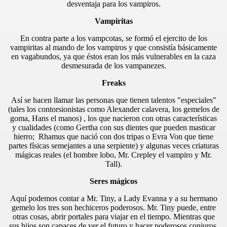
desventaja para los vampiros.
Vampiritas
En contra parte a los vampcotas, se formó el ejercito de los
vampiritas al mando de los vampiros y que consistía básicamente
en vagabundos, ya que éstos eran los más vulnerables en la caza
desmesurada de los vampanezes.
Freaks
Así se hacen llamar las personas que tienen talentos "especiales"
(tales los contorsionistas como Alexander calavera, los gemelos de
goma, Hans el manos) , los que nacieron con otras características
y cualidades (como Gertha con sus dientes que pueden masticar
hierro; Rhamus que nació con dos tripas o Evra Von que tiene
partes físicas semejantes a una serpiente) y algunas veces criaturas
mágicas reales (el hombre lobo, Mr. Crepley el vampiro y Mr.
Tall).
Seres mágicos
Aquí podemos contar a Mr. Tiny, a Lady Evanna y a su hermano
gemelo los tres son hechiceros poderosos. Mr. Tiny puede, entre
otras cosas, abrir portales para viajar en el tiempo. Mientras que
sus hijos son capaces de ver el futuro y hacer poderosos conjuros.