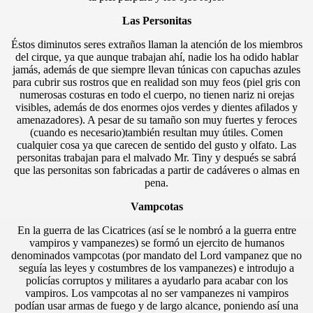
Las Personitas
Éstos diminutos seres extraños llaman la atención de los miembros
del cirque, ya que aunque trabajan ahí, nadie los ha odido hablar
jamás, además de que siempre llevan túnicas con capuchas azules
para cubrir sus rostros que en realidad son muy feos (piel gris con
numerosas costuras en todo el cuerpo, no tienen nariz ni orejas
visibles, además de dos enormes ojos verdes y dientes afilados y
amenazadores). A pesar de su tamaño son muy fuertes y feroces
(cuando es necesario)también resultan muy útiles. Comen
cualquier cosa ya que carecen de sentido del gusto y olfato. Las
personitas trabajan para el malvado Mr. Tiny y después se sabrá
que las personitas son fabricadas a partir de cadáveres o almas en
pena.
Vampcotas
En la guerra de las Cicatrices (así se le nombró a la guerra entre
vampiros y vampanezes) se formó un ejercito de humanos
denominados vampcotas (por mandato del Lord vampanez que no
seguía las leyes y costumbres de los vampanezes) e introdujo a
policías corruptos y militares a ayudarlo para acabar con los
vampiros. Los vampcotas al no ser vampanezes ni vampiros
podían usar armas de fuego y de largo alcance, poniendo así una