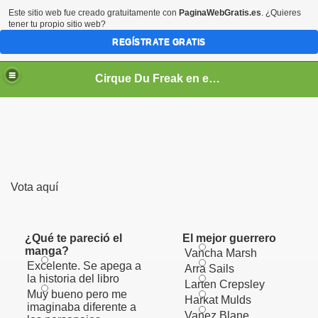
Este sitio web fue creado gratuitamente con
PaginaWebGratis.es
. ¿Quieres
tener tu propio sitio web?
REGÍSTRATE GRATIS
Cirque Du Freak en español
Vota aquí
¿Qué te pareció el
El mejor guerrero
manga?
Vancha Marsh
Excelente. Se apega a
Arra Sails
la historia del libro
Larten Crepsley
Muy bueno pero me
Harkat Mulds
imaginaba diferente a
Vanez Blane