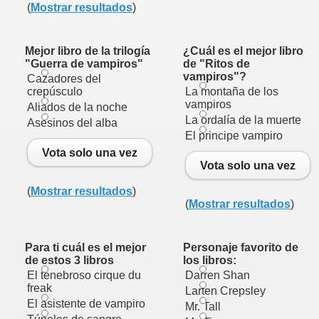
(
Mostrar resultados
)
Mejor libro de la trilogía
¿Cuál es el mejor libro
"Guerra de vampiros"
de "Ritos de
vampiros"?
Cazadores del
crepúsculo
La montaña de los
vampiros
Aliados de la noche
La ordalía de la muerte
Asesinos del alba
El principe vampiro
Vota solo una vez
Vota solo una vez
(
Mostrar resultados
)
(
Mostrar resultados
)
Para ti cuál es el mejor
Personaje favorito de
de estos 3 libros
los libros:
El tenebroso cirque du
Darren Shan
freak
Larten Crepsley
El asistente de vampiro
Mr. Tall