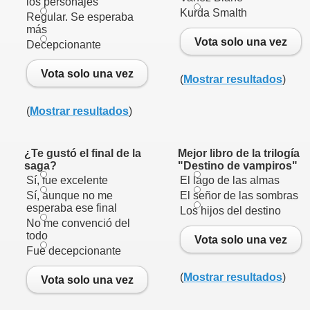
los personajes
Kurda Smalth
Regular. Se esperaba
más
Vota solo una vez
Decepcionante
Vota solo una vez
(
Mostrar resultados
)
(
Mostrar resultados
)
¿Te gustó el final de la
Mejor libro de la trilogía
saga?
"Destino de vampiros"
Sí, fue excelente
El lago de las almas
Sí, aunque no me
El señor de las sombras
gas
esperaba ese final
Los hijos del destino
No me convenció del
todo
Vota solo una vez
Fue decepcionante
(
Mostrar resultados
)
Vota solo una vez