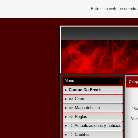
Este sitio web fue creado
Menú
Cıяq
Cıяque Du Freαk
=> Circo
=> Mapa del sitio
“So
=> Reglas
Nues
=> Actualizaciones y noticias
=> Créditos