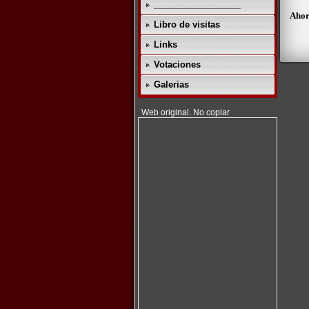
__________________
Ahor
Libro de visitas
Links
Votaciones
Galerias
Web original. No copiar