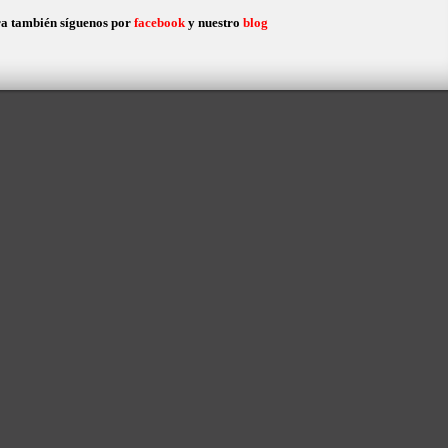
a también síguenos por
facebook
y nuestro
blog