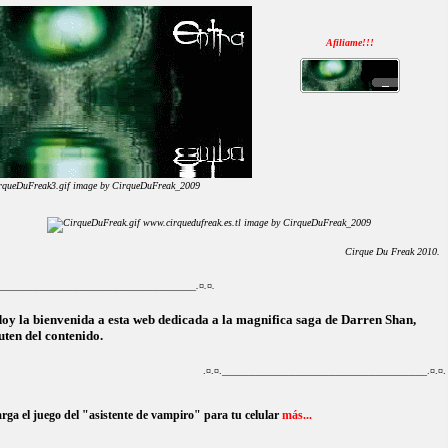
Afiliame!!!
Cirque Du Freak 2010.
_________________________________________.¤.¤.
doy la bienvenida a esta web dedicada a la magnifica saga de Darren Shan,
uten del contenido.
.¤.¤._________________________________________.¤.¤.
rga el juego del "asistente de vampiro" para tu celular
más...