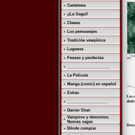
Caяteleяa
¡¡Lα Sαgα!!
Clαиes
Los peяsoиαjes
Trαdicióи vαмpíяicα
Lugαяes
Fяαses y pяofecíαs
____________________
La Pelicula
Manga (comic) en español
.¤.¤.
Extras
Les 
disfr
___________________
Darren Shan
Vampiros y demonios.
Nuevas sagas
Desca
Dónde comprar