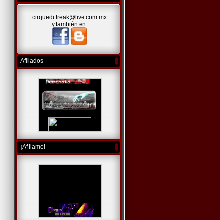
cirquedufreak@live.com.mx
y también en:
Afiliados
¡Afiliame!