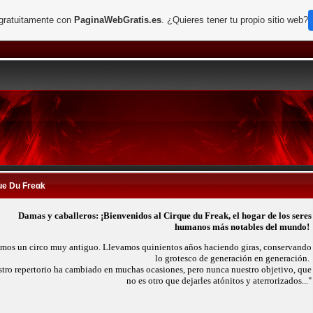
 gratuitamente con
PaginaWebGratis.es
. ¿Quieres tener tu propio sitio web?
ue Du Freαk
Damas y caballeros: ¡Bienvenidos al Cirque du Freak, el hogar de los seres
humanos más notables del mundo!
mos un circo muy antiguo. Llevamos quinientos años haciendo giras, conservando
lo grotesco de generación en generación.
tro repertorio ha cambiado en muchas ocasiones, pero nunca nuestro objetivo, que
no es otro que dejarles atónitos y aterrorizados..."