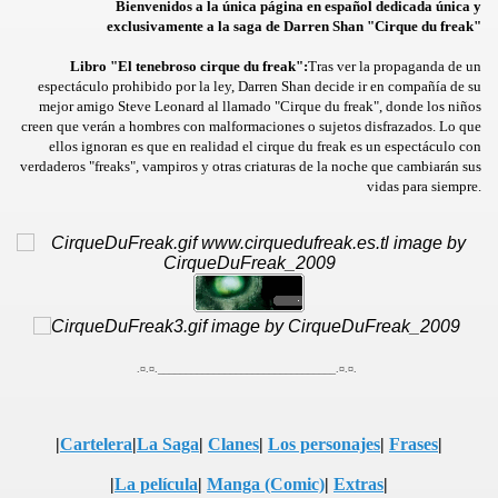
Bienvenidos a la única página en español dedicada única y
exclusivamente a la saga de Darren Shan "Cirque du freak"
Libro "El tenebroso cirque du freak":
Tras ver la propaganda de un
espectáculo prohibido por la ley, Darren Shan decide ir en compañía de su
mejor amigo Steve Leonard al llamado "Cirque du freak", donde los niños
creen que verán a hombres con malformaciones o sujetos disfrazados. Lo que
ellos ignoran es que en realidad el cirque du freak es un espectáculo con
verdaderos "freaks", vampiros y otras criaturas de la noche que cambiarán sus
vidas para siempre.
.¤.¤.________________________________.¤.¤.
|
Cartelera
|
La Saga
|
Clanes
|
Los personajes
|
Frases
|
|
La película
|
Manga (Comic)
|
Extras
|