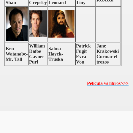
Shan
Crepsley
Leonard
Tiny
William
Patrick
Jane
Ken
Salma
Dafoe-
Fugit-
Krakowski-
Watanabe-
Hayek-
Gavner
Evra
Cormac el
Mr. Tall
Truska
Purl
Von
trozos
Película vs libros>>>