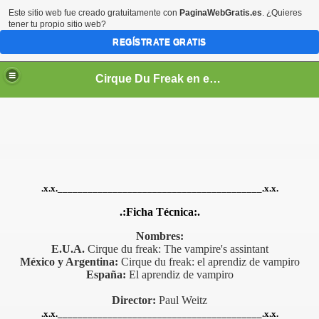
Este sitio web fue creado gratuitamente con
PaginaWebGratis.es
. ¿Quieres
tener tu propio sitio web?
REGÍSTRATE GRATIS
Cirque Du Freak en español
.x.x._________________________________________.x.x.
.:Ficha Técnica
:.
Nombres:
E.U.A.
Cirque du freak: The vampire's assintant
México y Argentina:
Cirque du freak: el aprendiz de vampiro
España:
El aprendiz de vampiro
Director:
Paul Weitz
.x.x._________________________________________.x.x.