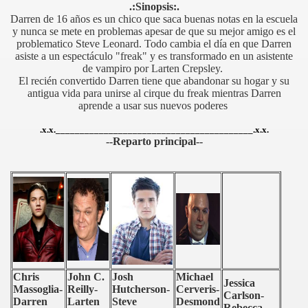
.:Sinopsis
:.
Darren de 16 años es un chico que saca buenas notas en la escuela
y nunca se mete en problemas apesar de que su mejor amigo es el
problematico Steve Leonard. Todo cambia el día en que Darren
asiste a un espectáculo "freak" y es transformado en un asistente
de vampiro por Larten Crepsley.
El recién convertido Darren tiene que abandonar su hogar y su
antigua vida para unirse al cirque du freak mientras Darren
aprende a usar sus nuevos poderes
.x.x._________________________________________.x.x.
--Reparto principal--
Chris
John C.
Josh
Michael
Jessica
Massoglia-
Reilly-
Hutcherson-
Cerveris-
gas
Carlson-
Darren
Larten
Steve
Desmond
Rebecca